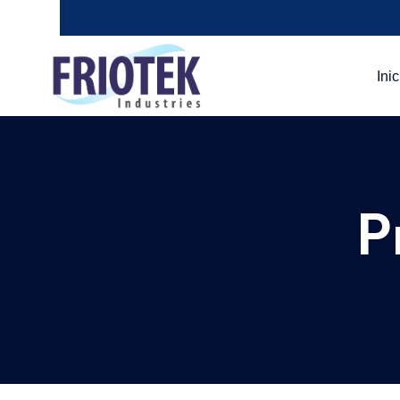
Inic
P