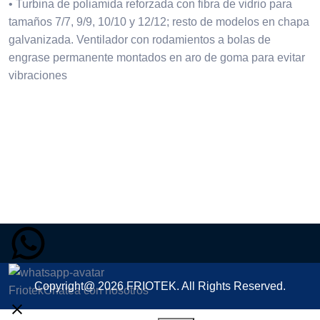
• Turbina de poliamida reforzada con fibra de vidrio para
tamaños 7/7, 9/9, 10/10 y 12/12; resto de modelos en chapa
galvanizada. Ventilador con rodamientos a bolas de
engrase permanente montados en aro de goma para evitar
Copyright@
2026
FRIOTEK
. All Rights Reserved.
Friotek
Chatea con nosotros